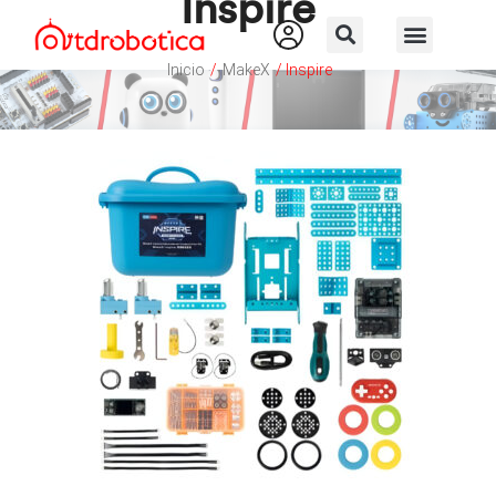
Inspire
Inicio
/
MakeX
/ Inspire