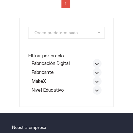
1
Filtrar por precio
Fabricación Digital
Creality
Fabricante
Flashforge
Dobot
MakeX
Voltera
Elecfreaks
Challenge
Nivel Educativo
xTool
Flashforge
Inspire
Preescolar
Makeblock
Starter
Primaria
Matatastudio
Secundaria y media
microbit
Superior
tdrobotica
Nuestra empresa
Voltera