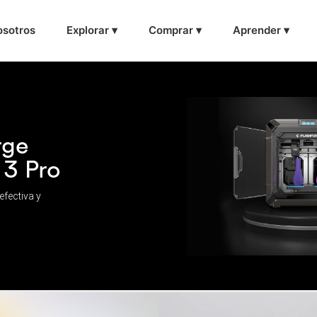
sotros
Explorar ▾
Comprar ▾
Aprender ▾
rge
 3 Pro
fectiva y