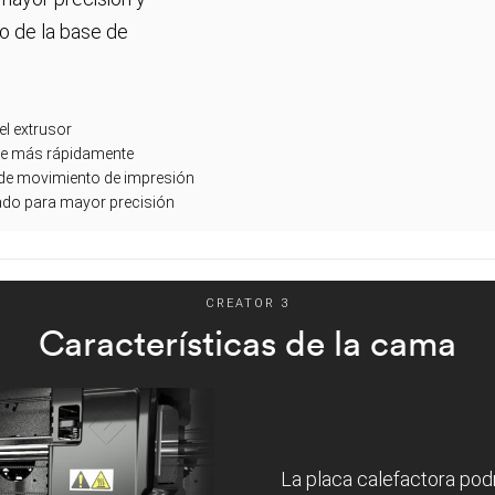
o de la base de
el extrusor
te más rápidamente
 de movimiento de impresión
nado para mayor precisión
CREATOR 3
Características de la cama
La placa calefactora pod