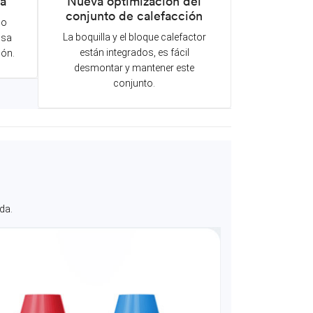
ca
Nueva optimización del
conjunto de calefacción
do
La boquilla y el bloque calefactor
isa
están integrados, es fácil
ión.
desmontar y mantener este
conjunto.
da.