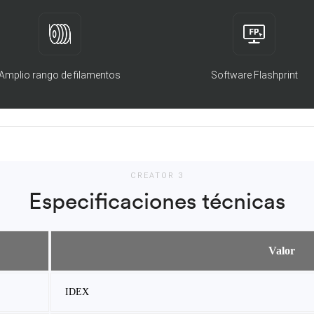
Amplio rango de filamentos
Software Flashprint
CREATOR 3
Especificaciones técnicas
Valor
IDEX