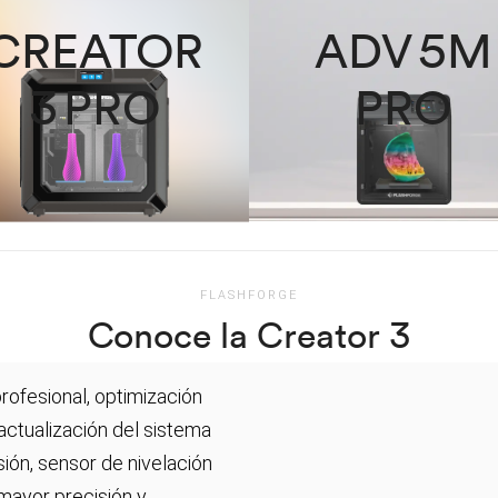
CREATOR
ADV 5M
3 PRO
PRO
FLASHFORGE
Conoce la Creator 3
rofesional, optimización
 actualización del sistema
ión, sensor de nivelación
mayor precisión y