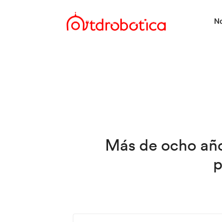
No
Más de ocho año
p