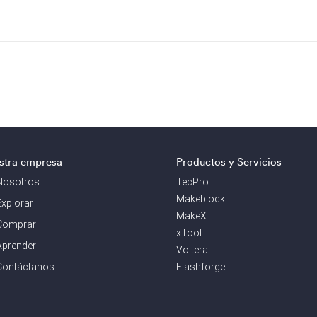
stra empresa
Productos y Servicios
Nosotros
TecPro
Makeblock
Explorar
MakeX
Comprar
xTool
Aprender
Voltera
Contáctanos
Flashforge