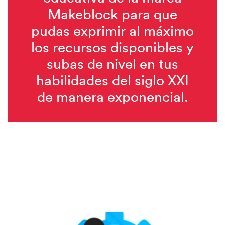
Makeblock para que
pudas exprimir al máximo
los recursos disponibles y
subas de nivel en tus
habilidades del siglo XXI
de manera exponencial.