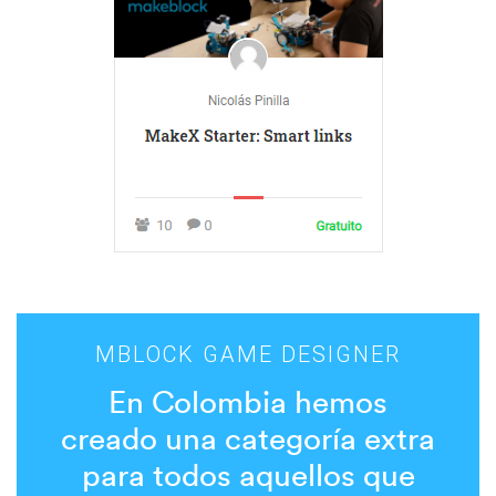
MBLOCK GAME DESIGNER
En Colombia hemos
creado una categoría extra
para todos aquellos que