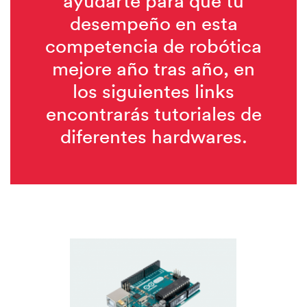
ayudarte para que tu
desempeño en esta
competencia de robótica
mejore año tras año, en
los siguientes links
encontrarás tutoriales de
diferentes hardwares.