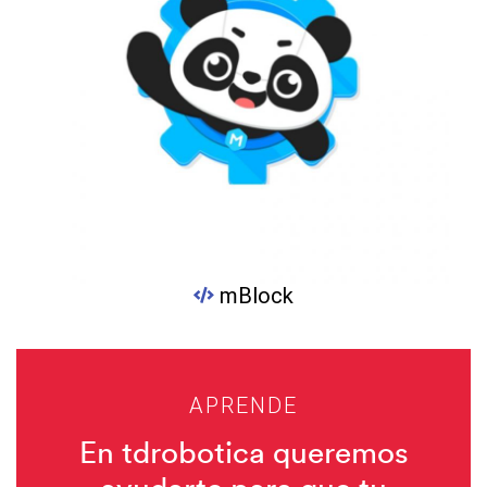
mBlock
APRENDE
En tdrobotica queremos