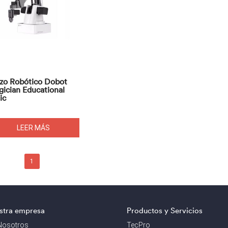
zo Robótico Dobot
ician Educational
ic
LEER MÁS
1
stra empresa
Productos y Servicios
Nosotros
TecPro