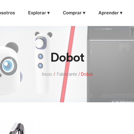
sotros
Explorar ▾
Comprar ▾
Aprender ▾
Dobot
Inicio
/
Fabricante
/ Dobot