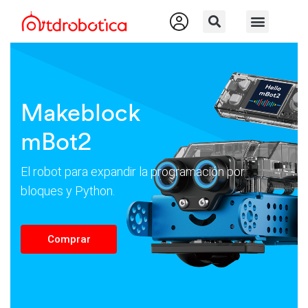
Makeblock
mBot2
El robot para expandir la programación por
bloques
y Python.
Comprar