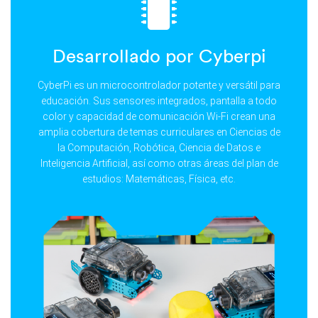
Desarrollado por Cyberpi
CyberPi es un microcontrolador potente y versátil para
educación. Sus sensores integrados, pantalla a todo
color y capacidad de comunicación Wi-Fi crean una
amplia cobertura de temas curriculares en Ciencias de
la Computación, Robótica, Ciencia de Datos e
Inteligencia Artificial, así como otras áreas del plan de
estudios: Matemáticas, Física, etc.