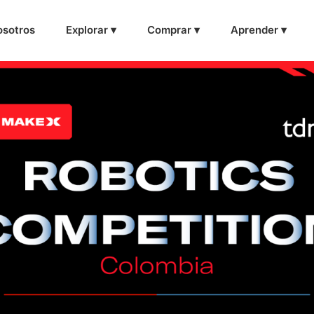
sotros
Explorar ▾
Comprar ▾
Aprender ▾