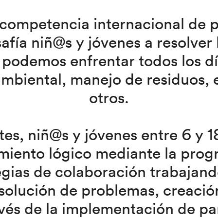
competencia internacional de 
afía niñ@s y jóvenes a resolver
podemos enfrentar todos los días
biental, manejo de residuos, el
otros.
es, niñ@s y jóvenes entre 6 y 
miento lógico mediante la prog
gias de colaboración trabajand
esolución de problemas, creació
avés de la implementación de par