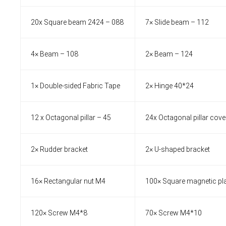
20x Square beam 2424 – 088
7× Slide beam – 112
4× Beam – 108
2× Beam – 124
1× Double-sided Fabric Tape
2× Hinge 40*24
12 x Octagonal pillar – 45
24x Octagonal pillar cove
2× Rudder bracket
2× U-shaped bracket
16× Rectangular nut M4
100× Square magnetic pl
120× Screw M4*8
70× Screw M4*10