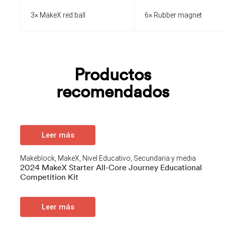
3× MakeX red ball
6× Rubber magnet
Productos
recomendados
Leer más
Makeblock
,
MakeX
,
Nivel Educativo
,
Secundaria y media
2024 MakeX Starter All-Core Journey Educational
Competition Kit
Leer más