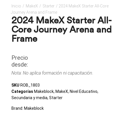
Inicio
/
MakeX
/
Starter
/ 2024 MakeX Starter All-Core
Journey Arena and Frame
2024 MakeX Starter All-
Core Journey Arena and
Frame
Precio
desde:
Nota: No aplica formación ni capacitación.
SKU
ROB_1803
Categorías
Makeblock
,
MakeX
,
Nivel Educativo
,
Secundaria y media
,
Starter
Brand:
Makeblock