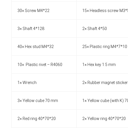
30× Screw M4*22
15× Headless screw M3*
3× Shaft 4*128
2× Shaft 4*50
40× Hex stud M4*32
25× Plastic ring M4*7*10
10× Plastic rivet – R4060
1× Hex key 1.5 mm
1× Wrench
2× Rubber magnet sticker
3× Yellow cube 70 mm
1× Yellow cube (with K) 
2× Red ring 40*70*20
2× Yellow ring 40*70*20