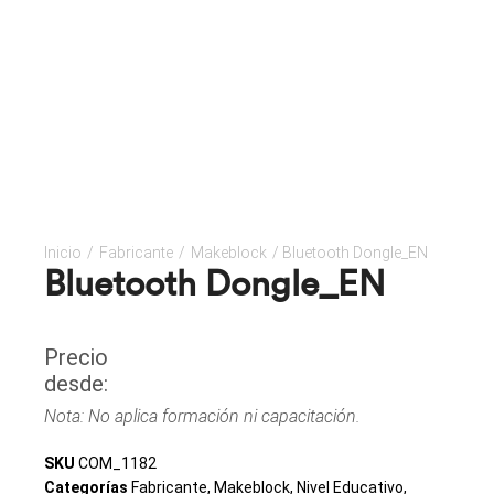
Inicio
/
Fabricante
/
Makeblock
/ Bluetooth Dongle_EN
Bluetooth Dongle_EN
Precio
desde:
Nota: No aplica formación ni capacitación.
SKU
COM_1182
Categorías
Fabricante
,
Makeblock
,
Nivel Educativo
,