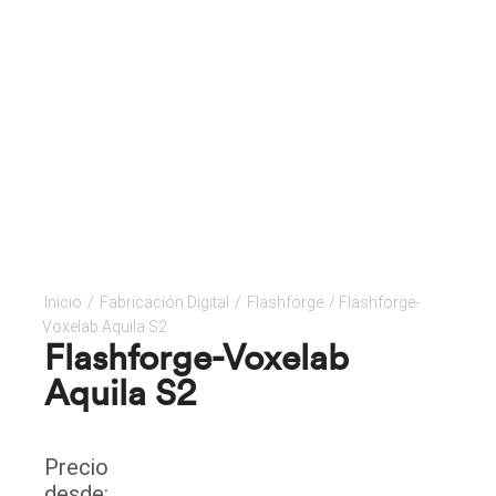
Inicio
/
Fabricación Digital
/
Flashforge
/ Flashforge-
Voxelab Aquila S2
Flashforge-Voxelab
Aquila S2
Precio
desde: