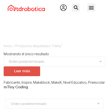
Inicio
/ Productos etiquetados “mtiny”
Mostrando el único resultado
Leer más
Fabricante
,
Inspire
,
Makeblock
,
MakeX
,
Nivel Educativo
,
Preescolar
mTiny Coding